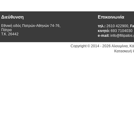
Διεύθυνση
Επικοινωνία
Εθνική οδός Πατρών-Αθηνών 74-76,
τηλ.:
2610 422900,
Fa
Πάτρα
κινητό:
693 7104030
Τ.Κ. 26442
e-mail:
info@filipatos.
Copyright © 2014 - 2026 Αλουμίνια, Κ
Κατασκευή Ι