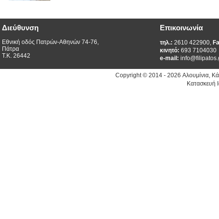
Διεύθυνση
Επικοινωνία
Εθνική οδός Πατρών-Αθηνών 74-76,
τηλ.:
2610 422900,
Fa
Πάτρα
κινητό:
693 7104030
Τ.Κ. 26442
e-mail:
info@filipatos.
Copyright © 2014 - 2026 Αλουμίνια, Κ
Κατασκευή Ι