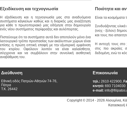
Εξειδίκευση και τεχνογνωσία
Ποιότητα και α
Η εξειδίκευση και η τεχνογνωσία μας στα αναδυόμενα
Είναι τα κοσμήματα τ
συστήματα κάγκελων καθώς και η διαρκής μας αναζήτηση
για κάθε τι πρωτοποριακό μας οδήγησε στην δημιουργία
Συνδυάζοντας υλικά (
ενός νέου συστήματος περίφραξης και αυλόπορτας.
(ινοχ - ξύλου) δημι
και τους πιο απαιτητ
Πιστεύουμε ότι τα συστήματα αυτά δεν αποτελούν μόνο ένα
λειτουργικό τρόπο προστασίας των ακάλυπτων χώρων είναι
Η αντοχή τους στο χ
επίσης η πρώτη οπτική επαφή με την εξωτερική εμφάνιση
στις πιο ακραίες σ
του κτιρίου. Οφείλουν λοιπόν να είναι καλαίσθητα,
δεδομένη, ενώ το κό
σύγχρονα και να συμβάλουν στην συνολική αισθητική
αναβάθμιση του.
Διεύθυνση
Επικοινωνία
Εθνική οδός Πατρών-Αθηνών 74-76,
τηλ.:
2610 422900,
Fa
Πάτρα
κινητό:
693 7104030
Τ.Κ. 26442
e-mail:
info@filipatos.
Copyright © 2014 - 2026 Αλουμίνια, Κ
Κατασκευή Ι