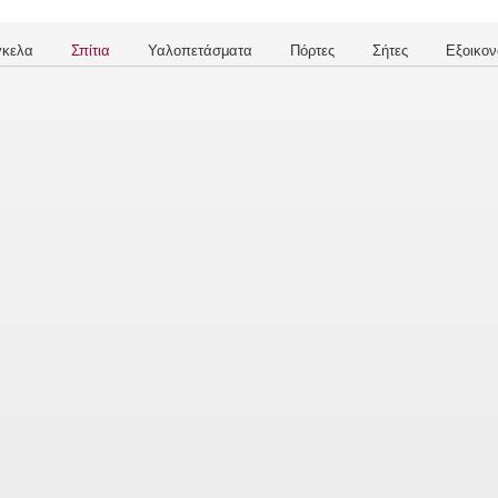
γκελα
Σπίτια
Υαλοπετάσματα
Πόρτες
Σήτες
Εξοικον