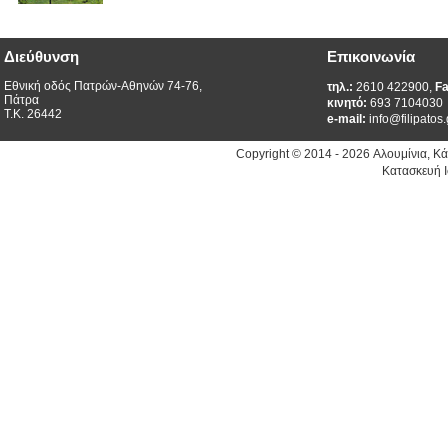
Διεύθυνση
Επικοινωνία
Εθνική οδός Πατρών-Αθηνών 74-76,
τηλ.:
2610 422900,
Fa
Πάτρα
κινητό:
693 7104030
Τ.Κ. 26442
e-mail:
info@filipatos.
Copyright © 2014 - 2026 Αλουμίνια, Κ
Κατασκευή Ι