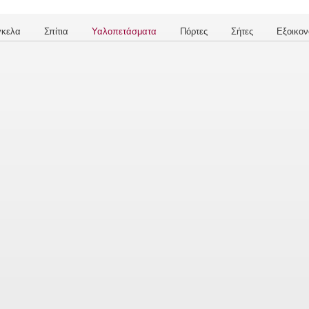
γκελα
Σπίτια
Υαλοπετάσματα
Πόρτες
Σήτες
Εξοικον