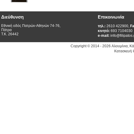
Διεύθυνση
Επικοινωνία
Εθνική οδός Πατρών-Αθηνών 74-76,
τηλ.:
2610 422900,
Fa
Πάτρα
κινητό:
693 7104030
Τ.Κ. 26442
e-mail:
info@filipatos.
Copyright © 2014 - 2026 Αλουμίνια, Κ
Κατασκευή Ι