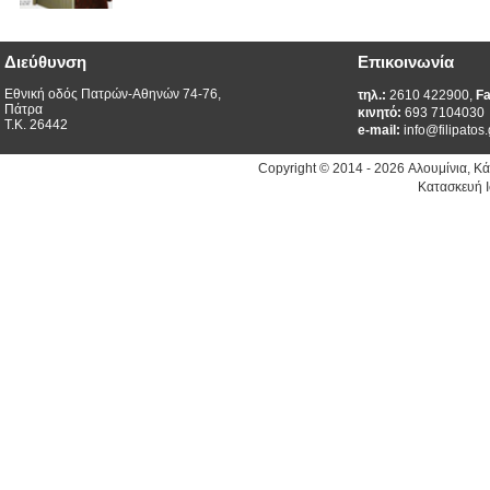
Διεύθυνση
Επικοινωνία
Εθνική οδός Πατρών-Αθηνών 74-76,
τηλ.:
2610 422900,
Fa
Πάτρα
κινητό:
693 7104030
Τ.Κ. 26442
e-mail:
info@filipatos.
Copyright © 2014 - 2026 Αλουμίνια, Κ
Κατασκευή Ι