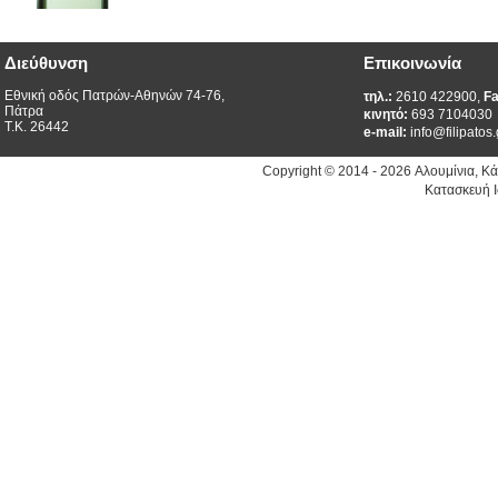
Διεύθυνση
Επικοινωνία
Εθνική οδός Πατρών-Αθηνών 74-76,
τηλ.:
2610 422900,
Fa
Πάτρα
κινητό:
693 7104030
Τ.Κ. 26442
e-mail:
info@filipatos.
Copyright © 2014 - 2026 Αλουμίνια, Κ
Κατασκευή Ι