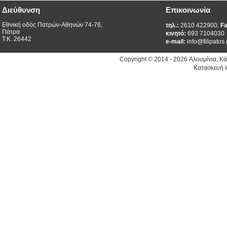
Διεύθυνση
Επικοινωνία
Εθνική οδός Πατρών-Αθηνών 74-76,
τηλ.:
2610 422900,
Fa
Πάτρα
κινητό:
693 7104030
Τ.Κ. 26442
e-mail:
info@filipatos.
Copyright © 2014 - 2026 Αλουμίνια, Κ
Κατασκευή Ι