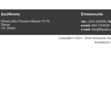
Διεύθυνση
Επικοινωνία
Εθνική οδός Πατρών-Αθηνών 74-76,
τηλ.:
2610 422900,
Fa
Πάτρα
κινητό:
693 7104030
Τ.Κ. 26442
e-mail:
info@filipatos.
Copyright © 2014 - 2026 Αλουμίνια, Κ
Κατασκευή Ι