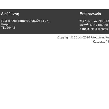
Διεύθυνση
Επικοινωνία
Εθνική οδός Πατρών-Αθηνών 74-76,
τηλ.:
2610 422900,
Fa
Πάτρα
κινητό:
693 7104030
Τ.Κ. 26442
e-mail:
info@filipatos.
Copyright © 2014 - 2026 Αλουμίνια, Κ
Κατασκευή Ι