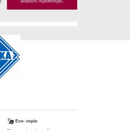
ς
Eco- νομία