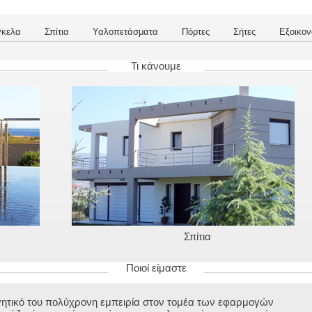
γκελα
Σπίτια
Υαλοπετάσματα
Πόρτες
Σήτες
Εξοικον
Τι κάνουμε
Σπίτια
Ποιοί είμαστε
γητικό του πολύχρονη εμπειρία στον τομέα των εφαρμογών