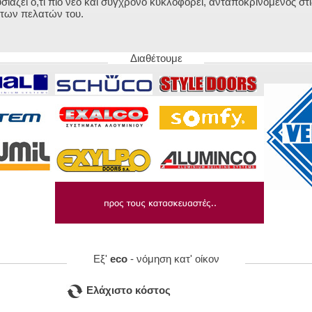
άζει ό,τι πιο νέο και σύγχρονο κυκλοφορεί, ανταποκρινόμενος στι
ι των πελατών του.
Διαθέτουμε
Εξ'
eco
- νόμηση κατ' οίκον
Ελάχιστο κόστος