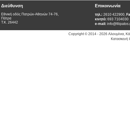
Διεύθυνση
Επικοινωνία
Εθνική οδός Πατρών-Αθηνών 74-76,
τηλ.:
2610 422900,
Fa
Πάτρα
κινητό:
693 7104030
Τ.Κ. 26442
e-mail:
info@filipatos.
Copyright © 2014 - 2026 Αλουμίνια, Κ
Κατασκευή Ι