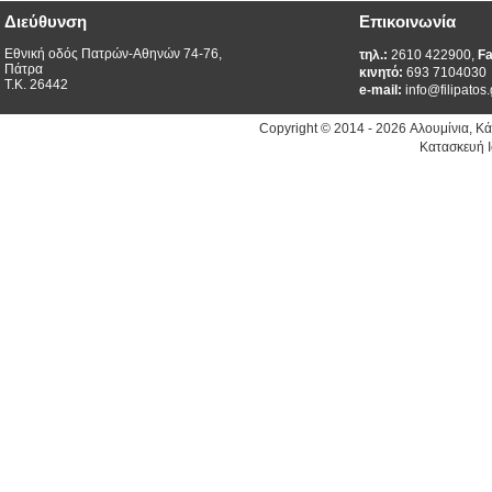
Διεύθυνση
Επικοινωνία
Εθνική οδός Πατρών-Αθηνών 74-76,
τηλ.:
2610 422900,
Fa
Πάτρα
κινητό:
693 7104030
Τ.Κ. 26442
e-mail:
info@filipatos.
Copyright © 2014 - 2026 Αλουμίνια, Κ
Κατασκευή Ι