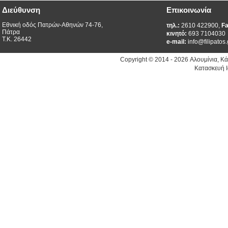
Διεύθυνση
Επικοινωνία
Εθνική οδός Πατρών-Αθηνών 74-76,
τηλ.:
2610 422900,
Fa
Πάτρα
κινητό:
693 7104030
Τ.Κ. 26442
e-mail:
info@filipatos.
Copyright © 2014 - 2026 Αλουμίνια, Κ
Κατασκευή Ι