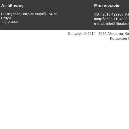
Διεύθυνση
Επικοινωνία
Εθνική οδός Πατρών-Αθηνών 74-76,
τηλ.:
2610 422900,
Fa
Πάτρα
κινητό:
693 7104030
Τ.Κ. 26442
e-mail:
info@filipatos.
Copyright © 2014 - 2026 Αλουμίνια, Κ
Κατασκευή Ι